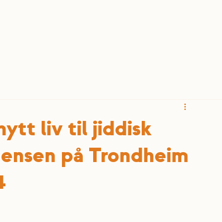
t liv til jiddisk
rgensen på Trondheim
4