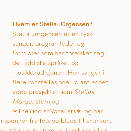
Hvem er Stella Jürgensen?
Stella Jürgensen er en tysk 
sanger, programleder og 
formidler som har forelsket seg i 
det jiddiske språket og 
musikktradisjonen. Hun synger i 
flere konstellasjoner, blant annet i 
egne prosjekter som 
Stella’s 
Morgenstern
 og 
∗TheYiddishVocalists∗, og har 
 spenner fra folk og blues til chanson, 
en etterspurt stemme i tyske medier, 