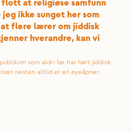
flott at religiøse samfunn 
 jeg ikke sunget her som 
 at flere lærer om jiddisk 
 kjenner hverandre, kan vi 
ublikum som aldri før har hørt jiddisk 
lsen nesten alltid er en øyeåpner.