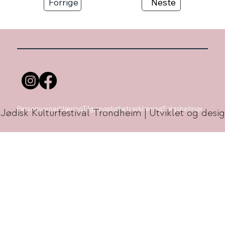
Forrige
Neste
Personvernerklæring
Tilgjengelighetserklæring
Salgsbetingelser
 Jødisk Kulturfestival Trondheim | Utviklet og de