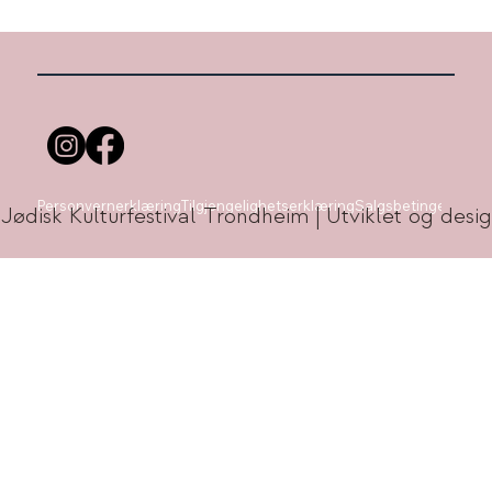
Personvernerklæring
Tilgjengelighetserklæring
Salgsbetingelser
 Jødisk Kulturfestival Trondheim | Utviklet og de