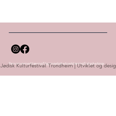
Personvernerklæring
Tilgjengelighetserklæring
Salgsbetingelser
 Jødisk Kulturfestival Trondheim | Utviklet og de