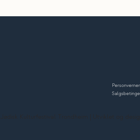
Personverner
Salgsbetinge
 Jødisk Kulturfestival Trondheim | Utviklet og de