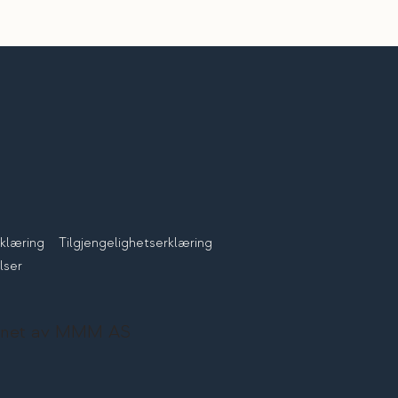
klæring
Tilgjengelighetserklæring
lser
signet av MMM AS