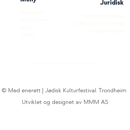
Juridisk
Praktisk info
Personvernerklæring
Om Festivalen
Tilgjengelighetserklæring
Delta
Salgsbetingelser
Kontakt
© Med enerett | Jødisk Kulturfestival Trondheim
Utviklet og designet av MMM AS