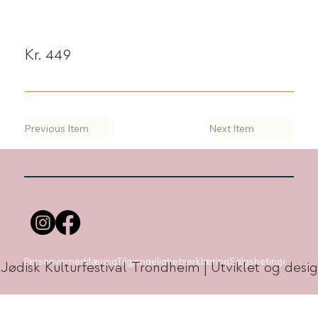
Kr. 449
Previous Item
Next Item
Personvernerklæring
Tilgjengelighetserklæring
Salgsbetingelser
 Jødisk Kulturfestival Trondheim | Utviklet og de