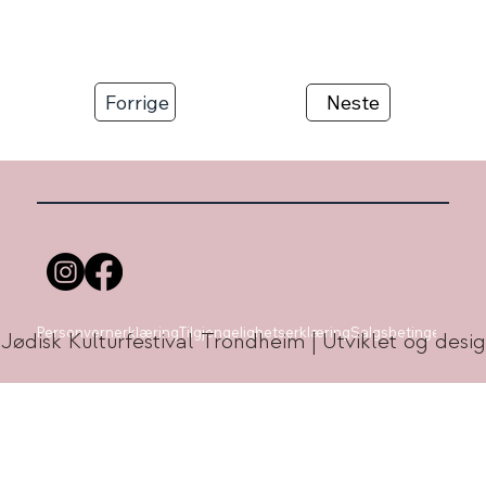
Forrige
Neste
Personvernerklæring
Tilgjengelighetserklæring
Salgsbetingelser
 Jødisk Kulturfestival Trondheim | Utviklet og de