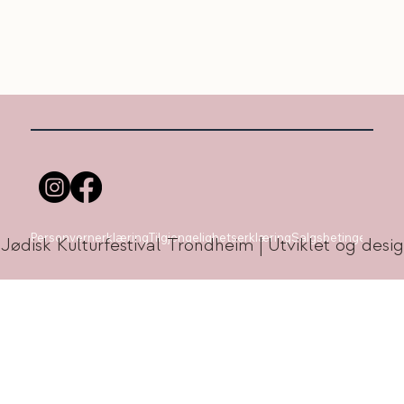
Personvernerklæring
Tilgjengelighetserklæring
Salgsbetingelser
 Jødisk Kulturfestival Trondheim | Utviklet og de