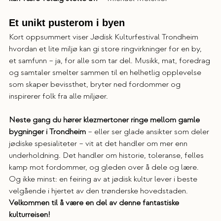
Et unikt pusterom i byen
Kort oppsummert viser Jødisk Kulturfestival Trondheim 
hvordan et lite miljø kan gi store ringvirkninger for en by, 
et samfunn – ja, for alle som tar del. Musikk, mat, foredrag 
og samtaler smelter sammen til en helhetlig opplevelse 
som skaper bevissthet, bryter ned fordommer og 
inspirerer folk fra alle miljøer.
Neste gang du hører klezmertoner ringe mellom gamle 
bygninger i Trondheim
 – eller ser glade ansikter som deler 
jødiske spesialiteter – vit at det handler om mer enn 
underholdning. Det handler om historie, toleranse, felles 
kamp mot fordommer, og gleden over å dele og lære. 
Og ikke minst: en feiring av at jødisk kultur lever i beste 
velgående i hjertet av den trønderske hovedstaden.
Velkommen til å være en del av denne fantastiske 
kulturreisen!