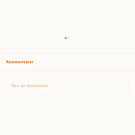
Kommentarer
Skriv en kommentar …
Å sy sammen det som var – og det som
fortsatt finnes