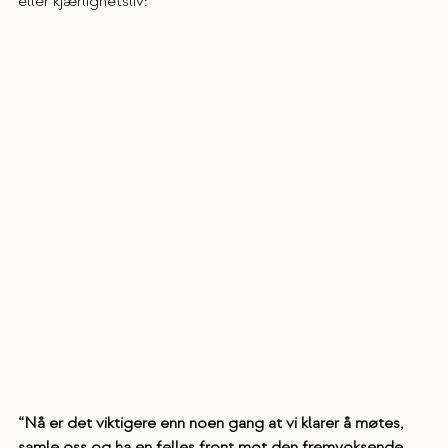
eller kjærlighetsliv:
“Nå er det viktigere enn noen gang at vi klarer å møtes, 
samle oss og ha en felles front mot den fremvoksende 